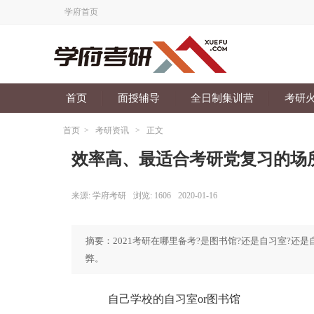
学府首页
首页
面授辅导
全日制集训营
考研
首页
>
考研资讯
>
正文
效率高、最适合考研党复习的场
来源:
学府考研
浏览:
1606
2020-01-16
摘要：2021考研在哪里备考?是图书馆?还是自习室?
弊。
自己学校的自习室or图书馆