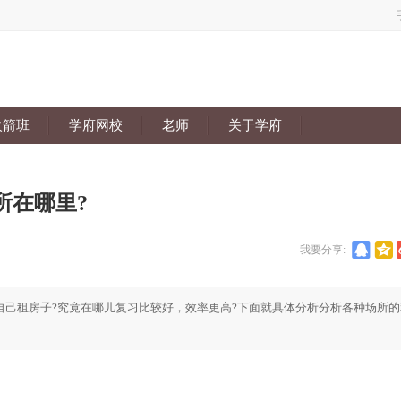
火箭班
学府网校
老师
关于学府
所在哪里?
我要分享:
还是自己租房子?究竟在哪儿复习比较好，效率更高?下面就具体分析分析各种场所的