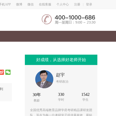
微博
微信
手机APP
在线客服
个人中心
注册
|
登录
好成绩，从选择好老师开始
赵宇
考研政治
利
330
1542
30年
学时
学生
教龄
全国优秀高端教育品牌学府考研精品课研发团
队，旨在为每一位考研学子提供最有效、最贴