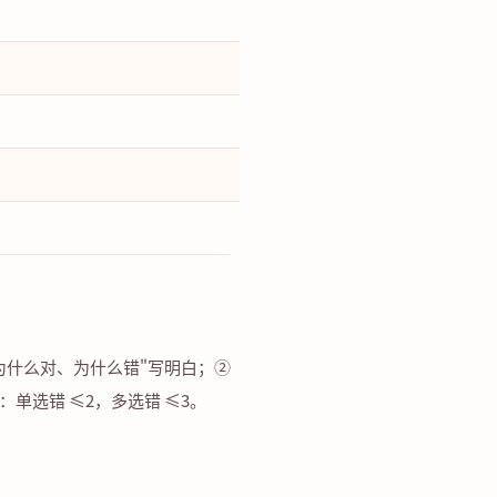
为什么对、为什么错"写明白；②
单选错 ≤2，多选错 ≤3。