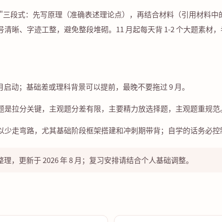
结合时政"三段式：先写原理（准确表述理论点），再结合材料（引用材料
晰、字迹工整，避免整段堆砌。11 月起每天背 1-2 个大题素材，
6 月启动；基础差或理科背景可以提前，最晚不要拖过 9 月。
题是拉分关键，主观题分差有限，主要精力放选择题，主观题重规范
以少走弯路，尤其基础阶段框架搭建和冲刺期带背；自学的话务必控制节
，更新于 2026 年 8 月；复习安排请结合个人基础调整。