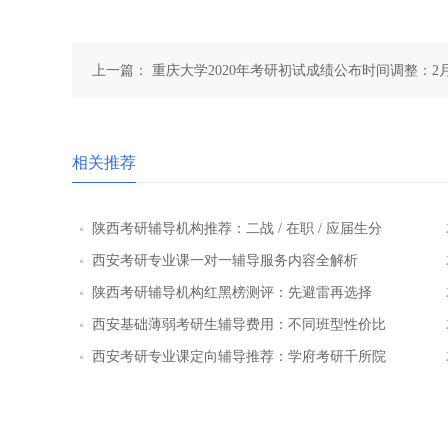
上一篇：
重庆大学2020年考研初试成绩公布时间调整：2月
相关推荐
陕西考研辅导机构推荐：二战 / 在职 / 应届生分
层教学方案
西安考研专业课一对一辅导服务内容全解析
陕西考研辅导机构红黑榜测评：先避雷再选择
西安基础薄弱考研生辅导费用：不同班型性价比
对比
西安考研专业课定向辅导推荐：学府考研千所院
校数据库精准择校