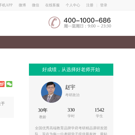
微博
微信
手机APP
在线客服
个人中心
注册
|
登录
好成绩，从选择好老师开始
赵宇
考研政治
关于
330
1542
30年
学时
学生
教龄
全国优秀高端教育品牌学府考研精品课研发团
队，旨在为每一位考研学子提供最有效、最贴