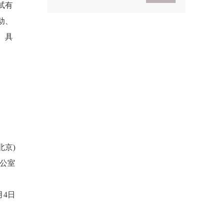
试有
动、
2021考研政治基础入门
。具
导学
2021考研政治基础入门体
验班
京)
公室
月4日