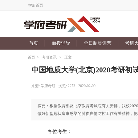
学府首页
首页
面授辅导
全日制集训营
考研
首页
>
考研资讯
>
正文
中国地质大学(北京)2020考研
来源:
学府考研
浏览:
2273
2020-02-09
摘要：根据教育部及北京教育考试院有关安排，我校202
做好新型冠状病毒感染的肺炎疫情防控工作有关精神，把
各位考生：