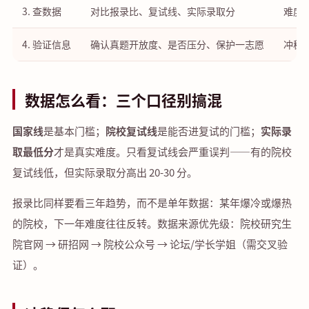
3. 查数据
对比报录比、复试线、实际录取分
难度
4. 验证信息
确认真题开放度、是否压分、保护一志愿
冲稳
数据怎么看：三个口径别搞混
国家线
是基本门槛；
院校复试线
是能否进复试的门槛；
实际录
取最低分
才是真实难度。只看复试线会严重误判——有的院校
复试线低，但实际录取分高出 20-30 分。
报录比同样要看三年趋势，而不是单年数据：某年爆冷或爆热
的院校，下一年难度往往反转。数据来源优先级：院校研究生
院官网 → 研招网 → 院校公众号 → 论坛/学长学姐（需交叉验
证）。