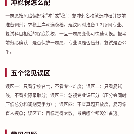
冲稳保怎么配
一志愿按风险偏好定"冲"或"稳"：想冲刺名校就选冲档并提前
准备调剂；求稳上岸就选稳档。建议同时准备 1-2 所同专业、
复试科目相近的保底院校，一旦一志愿变化可快速切换。报考
前务必确认：是否保护一志愿、专业课是否压分、复试是否公
平。
五个常见误区
误区一：只看学校名气，不看专业难度；误区二：只看复试
线，不看实际录取分；误区三：忽视专业课压分（压分会同时
压低总分和调剂竞争力）；误区四：不查真题开放度，复习像
盲人摸象；误区五：目标定得太散，最后哪个都没准备透。