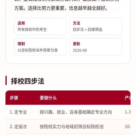
方案。选择比努力更重要，信息越早越全越好。
适用
方法
所有择校中的考生
四步法 + 四维筛选
限制
更新
以目标院校当年简章为准
2026-08
择校四步法
步骤
要做什么
产出
1. 定专业
按兴趣、就业、自身基础确定专业方向
1-3
2. 定层次
按院校实力与地域初筛目标院校池
10-