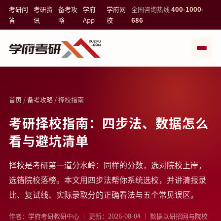
考研问
考研资
备考攻
学府
学府网
全国咨询热线
400-1000-
答
讯
略
App
校
686
首页
/
备考攻略
/ 择校指南
考研择校指南：四步法、数据怎么
看与避坑清单
择校是考研第一道分水岭：同样的分数，选对院校上岸，
选错院校落榜。本文用四步法帮你系统选校，并讲清报录
比、复试线、实际录取分的正确看法与五个常见误区。
作者：学府考研教研中心 ｜ 更新：2026-08-04 ｜ 数据以研招网与院校