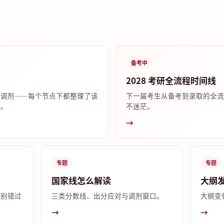
备考中
2028 考研全流程时间线
试调剂——每个节点下都整理了该
下一届考生从备考到录取的全流
答。
不迷茫。
→
专题
专题
国家线怎么解读
大纲
，别错过
三类分数线、出分应对与调剂窗口。
大纲变
→
→