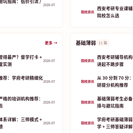
避坑指南：低价引流 /
2026-07
西安考研专业课辅
院校资讯
院校怎么选
基础薄弱
更多 →
11 篇
管得最严？督学打卡 +
西安考研辅导机构
2026-07
院校资讯
制度实测
讲起不跳步骤
推荐：学府考研精细化
从 30 分到 70
2026-07
院校资讯
研提分机构推荐
严格的培训机构推荐：
基础薄弱考生必备
2026-07
院校资讯
点
择与避坑指南
体系详解：三师模式 +
学府考研基础薄弱
2026-07
院校资讯
馈
学 + 三师答疑详解