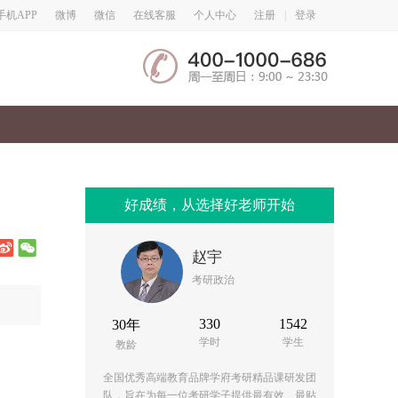
微博
微信
手机APP
在线客服
个人中心
注册
|
登录
好成绩，从选择好老师开始
赵宇
考研政治
330
1542
30年
学时
学生
教龄
全国优秀高端教育品牌学府考研精品课研发团
队，旨在为每一位考研学子提供最有效、最贴