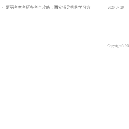
提效方案盘点
薄弱考生考研备考全攻略：西安辅导机构学习方
2026-07-29
法 + 课程推荐
Copyright© 