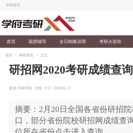
学府首页
首页
面授辅导
全日制集训营
考研火箭班
首页
>
考研资讯
>
正文
研招网2020考研成绩查
来源:
学府考研
浏览:
2132
2020-02-21
摘要：2月20日全国各省份研招院
口，部分省份院校研招网成绩查
位所在省份点击进入查询。