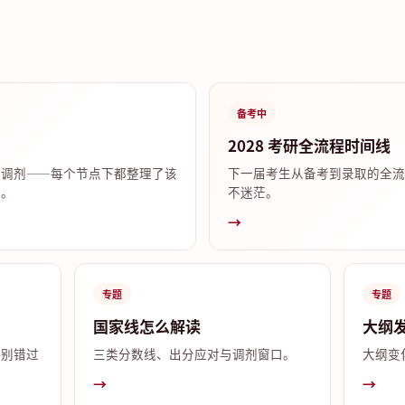
备考中
2028 考研全流程时间线
试调剂——每个节点下都整理了该
下一届考生从备考到录取的全流
答。
不迷茫。
→
专题
专题
国家线怎么解读
大纲
，别错过
三类分数线、出分应对与调剂窗口。
大纲变
→
→