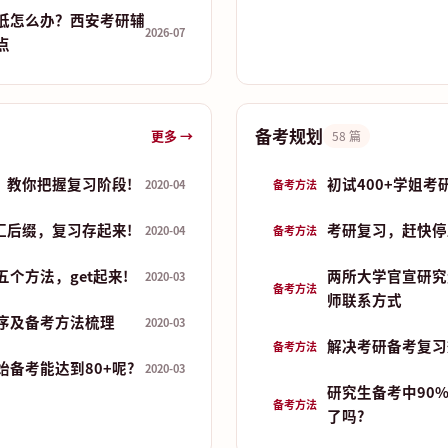
低怎么办？西安考研辅
2026-07
点
备考规划
更多 →
58 篇
，教你把握复习阶段!
初试400+学姐考
2020-04
备考方法
汇后缀，复习存起来!
考研复习，赶快停
2020-04
备考方法
个方法，get起来!
两所大学官宣研究
2020-03
备考方法
师联系方式
序及备考方法梳理
2020-03
解决考研备考复习
备考方法
备考能达到80+呢?
2020-03
研究生备考中90
备考方法
了吗?