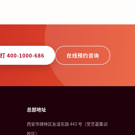
打 400-1000-686
在线预约咨询
总部地址
西安市碑林区友谊东路 443 号（芠艺荟集训
校区）