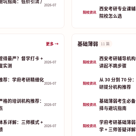
避坑指南：低价引流 /
2026-07
西安考研专业课辅
院校资讯
院校怎么选
基础薄弱
更多 →
11 篇
管得最严？督学打卡 +
西安考研辅导机构
2026-07
院校资讯
制度实测
讲起不跳步骤
推荐：学府考研精细化
从 30 分到 70
2026-07
院校资讯
研提分机构推荐
严格的培训机构推荐：
基础薄弱考生必备
2026-07
院校资讯
点
择与避坑指南
体系详解：三师模式 +
学府考研基础薄弱
2026-07
院校资讯
馈
学 + 三师答疑详解