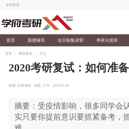
学府首页
首页
面授辅导
全日制集训营
考研火箭班
首页
>
考研资讯
>
正文
2020考研复试：如何准
来源:
学府考研
浏览:
1739
2020-02-26
摘要：受疫情影响，很多同学会
实只要你提前意识要抓紧备考，
难。