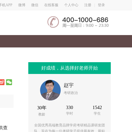
微博
微信
手机APP
在线客服
个人中心
注册
|
登录
好成绩，从选择好老师开始
赵宇
考研政治
330
1542
30年
学时
学生
教龄
全国优秀高端教育品牌学府考研精品课研发团
供查
队，旨在为每一位考研学子提供最有效、最贴