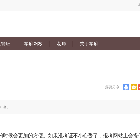
火箭班
学府网校
老师
关于学府
我要分享:
后可查。
时候会更加的方便。如果准考证不小心丢了，报考网站上会提