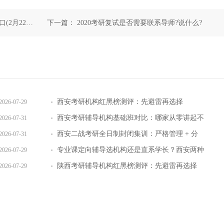
(2月22日
下一篇：
2020考研复试是否需要联系导师?说什么?
西安考研机构红黑榜测评：先避雷再选择
2026-07-29
西安考研辅导机构基础班对比：哪家从零讲起不
2026-07-31
跳步骤
西安二战考研全日制封闭集训：严格管理 + 分
2026-07-31
层教学效果实测
专业课定向辅导选机构还是直系学长？西安两种
2026-07-29
模式全对比
陕西考研辅导机构红黑榜测评：先避雷再选择
2026-07-29