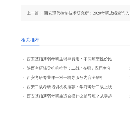
上一篇：
西安现代控制技术研究所：2020考研成绩查询入口
12时)
相关推荐
西安基础薄弱考研生辅导费用：不同班型性价比
对比
陕西考研辅导机构推荐：二战 / 在职 / 应届生分
层教学方案
西安考研专业课一对一辅导服务内容全解析
西安二战考研培训机构推荐：学府考研二战上线
率提升路径
西安基础薄弱考研生适合报什么辅导班？从零起
步班型推荐