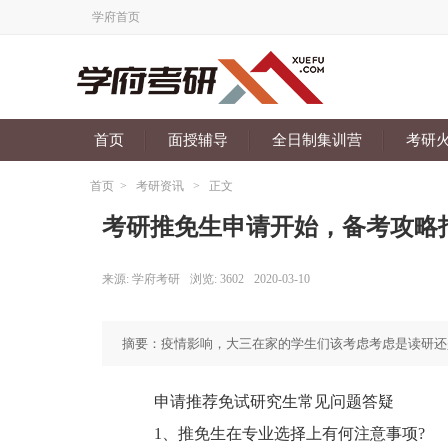
学府首页
首页
面授辅导
全日制集训营
考研
首页
>
考研资讯
>
正文
考研推免生申请开始，备考攻略
来源:
学府考研
浏览:
3602
2020-03-10
摘要：疫情影响，大三在家的学生们该考虑考虑是读研还
申请推荐免试研究生常见问题答疑
1、推免生在专业选择上有何注意事项?