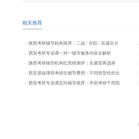
相关推荐
陕西考研辅导机构推荐：二战 / 在职 / 应届生分
层教学方案
西安考研专业课一对一辅导服务内容全解析
陕西考研辅导机构红黑榜测评：先避雷再选择
西安基础薄弱考研生辅导费用：不同班型性价比
对比
西安考研专业课定向辅导推荐：学府考研千所院
校数据库精准择校