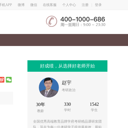
微博
微信
手机APP
在线客服
个人中心
注册
|
登录
好成绩，从选择好老师开始
赵宇
考研政治
330
1542
30年
学时
学生
教龄
全国优秀高端教育品牌学府考研精品课研发团
队，旨在为每一位考研学子提供最有效、最贴