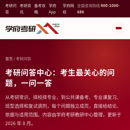
考研问
考研资
备考攻
学府
学府网
全国咨询热线
400-1000-
答
讯
略
App
校
686
首页
/ 考研问答
考研问答中心：考生最关心的问
题，一问一答
从考研常识、择校择专业，到公共课备考、专业课复习、
班型选择和复试调剂，每个问题独立成页，直接给结论、
依据与适用范围。内容由学府考研教研中心整理，更新于
2026 年 8 月。