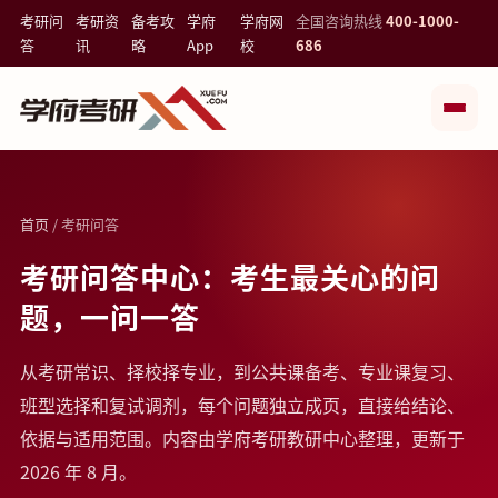
考研问
考研资
备考攻
学府
学府网
全国咨询热线
400-1000-
答
讯
略
App
校
686
首页
/ 考研问答
考研问答中心：考生最关心的问
题，一问一答
从考研常识、择校择专业，到公共课备考、专业课复习、
班型选择和复试调剂，每个问题独立成页，直接给结论、
依据与适用范围。内容由学府考研教研中心整理，更新于
2026 年 8 月。