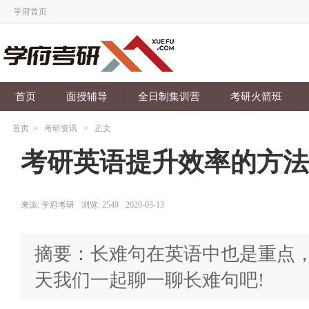
学府首页
首页
面授辅导
全日制集训营
考研火箭班
首页
>
考研资讯
>
正文
考研英语提升效率的方法
来源:
学府考研
浏览:
2549
2020-03-13
摘要：长难句在英语中也是重点
天我们一起聊一聊长难句吧!