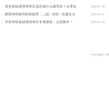
率提升路径
西安基础薄弱考研生适合报什么辅导班？从零起
2026-07-29
步班型推荐
陕西考研辅导机构推荐：二战 / 在职 / 应届生分
2026-07-31
层教学方案
学府考研基础薄弱考生专项课程：分层教学 +
2026-07-29
三师答疑详解
Copyright© 