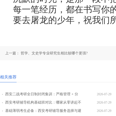
每一笔经历，都在书写你
要去屠龙的少年，祝我们
上一篇：
哲学、文史学专业研究生相比较哪个更强?
相关推荐
西安二战考研全日制封闭集训：严格管理 + 分
2026-07-29
层教学效果实测
西安考研辅导机构基础班对比：哪家从零讲起不
2026-07-29
跳步骤
基础薄弱考生必备：西安考研辅导服务选择与避
2026-07-29