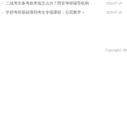
坑指南
二战考生备考效率低怎么办？西安考研辅导机构
2026-07-29
提效方案盘点
学府考研基础薄弱考生专项课程：分层教学 +
2026-07-29
三师答疑详解
Copyright© 