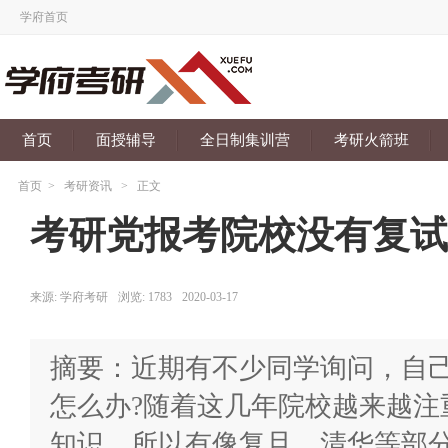
学府首页
首页
面授辅导
全日制集训营
考研火箭班
首页
>
考研资讯
>
正文
考研党报考院校没有复试
来源:
学府考研
浏览:
1783
2020-03-17
摘要：近期有不少同学询问，自
怎么办?随着这几年院校越来越注
知识，所以有像复旦、清华等部