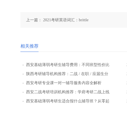
上一篇：
2021考研英语词汇：brittle
相关推荐
西安基础薄弱考研生辅导费用：不同班型性价比
对比
陕西考研辅导机构推荐：二战 / 在职 / 应届生分
层教学方案
西安考研专业课一对一辅导服务内容全解析
西安二战考研培训机构推荐：学府考研二战上线
率提升路径
西安基础薄弱考研生适合报什么辅导班？从零起
步班型推荐