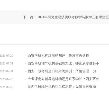
下一篇：
2021年研究生经济类联考数学与数学三有哪些区
西安考研机构红黑榜测评：先避雷再选择
2026-07-29
西安考研辅导机构基础班对比：哪家从零讲起不
2026-07-31
跳步骤
西安二战考研全日制封闭集训：严格管理 + 分
2026-07-31
层教学效果实测
专业课定向辅导选机构还是直系学长？西安两种
2026-07-29
模式全对比
陕西考研辅导机构红黑榜测评：先避雷再选择
2026-07-29