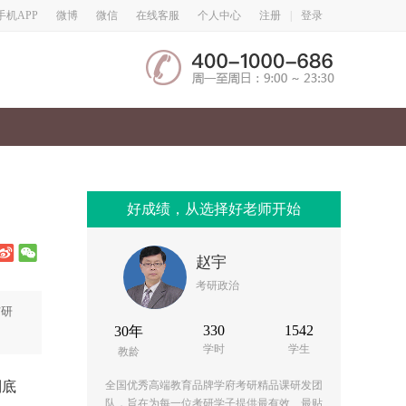
微博
微信
手机APP
在线客服
个人中心
注册
|
登录
好成绩，从选择好老师开始
赵宇
考研政治
与研
330
1542
30年
学时
学生
教龄
到底
全国优秀高端教育品牌学府考研精品课研发团
队，旨在为每一位考研学子提供最有效、最贴