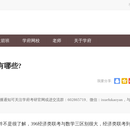
火箭班
学府网校
老师
关于学府
有哪些?
我要分享:
关注学府考研官网或进交流群：602865719、微信：ixuefukaoyan，
是很了解，396经济类联考与数学三区别很大，经济类联考