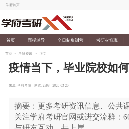
学府首页
首页
面授辅导
全日制集训营
考研火箭班
首页
>
考研资讯
>
正文
疫情当下，毕业院校如何
来源:
学府考研
浏览:
2598
2020-03-20
摘要：更多考研资讯信息、公共
关注学府考研官网或进交流群：602865
与研友互动，共上岸。