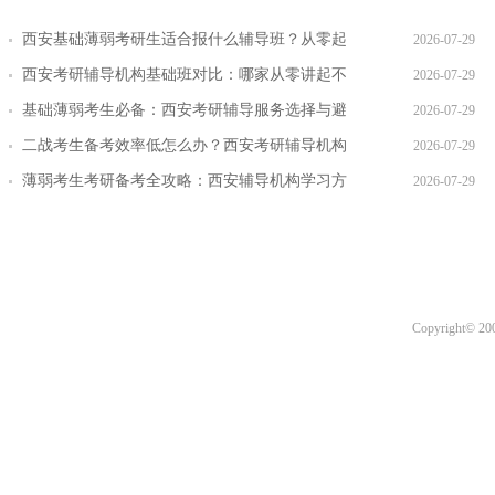
西安基础薄弱考研生适合报什么辅导班？从零起
2026-07-29
步班型推荐
西安考研辅导机构基础班对比：哪家从零讲起不
2026-07-29
跳步骤
基础薄弱考生必备：西安考研辅导服务选择与避
2026-07-29
坑指南
二战考生备考效率低怎么办？西安考研辅导机构
2026-07-29
提效方案盘点
薄弱考生考研备考全攻略：西安辅导机构学习方
2026-07-29
法 + 课程推荐
Copyright© 