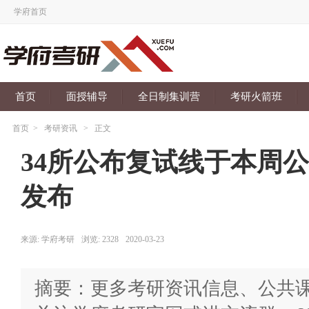
学府首页
首页
面授辅导
全日制集训营
考研火箭班
首页
>
考研资讯
>
正文
34所公布复试线于本周
发布
来源:
学府考研
浏览:
2328
2020-03-23
摘要：更多考研资讯信息、公共