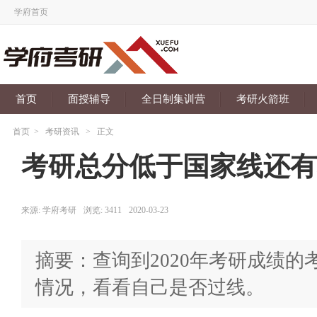
学府首页
首页
面授辅导
全日制集训营
考研火箭班
首页
>
考研资讯
>
正文
考研总分低于国家线还有
来源:
学府考研
浏览:
3411
2020-03-23
摘要：查询到2020年考研成绩的
情况，看看自己是否过线。