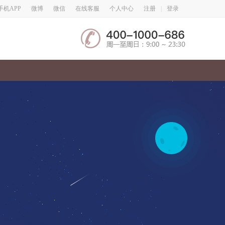
微博
微信
手机APP
在线客服
个人中心
注册
|
登录