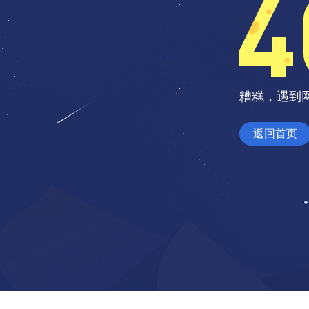
糟糕，遇到
返回首页