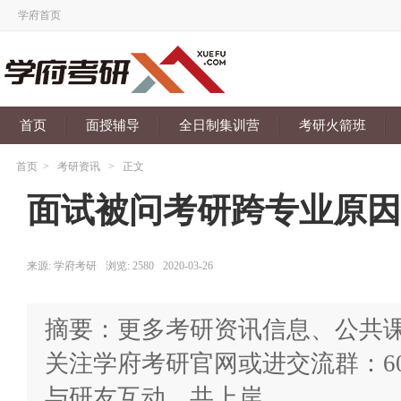
学府首页
首页
面授辅导
全日制集训营
考研火箭班
首页
>
考研资讯
>
正文
面试被问考研跨专业原因，
来源:
学府考研
浏览:
2580
2020-03-26
摘要：更多考研资讯信息、公共
关注学府考研官网或进交流群：602865
与研友互动，共上岸。