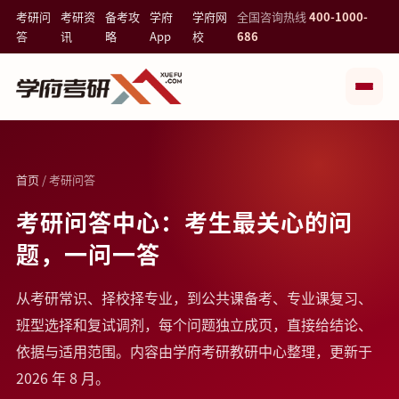
考研问
考研资
备考攻
学府
学府网
全国咨询热线
400-1000-
答
讯
略
App
校
686
首页
/ 考研问答
考研问答中心：考生最关心的问
题，一问一答
从考研常识、择校择专业，到公共课备考、专业课复习、
班型选择和复试调剂，每个问题独立成页，直接给结论、
依据与适用范围。内容由学府考研教研中心整理，更新于
2026 年 8 月。