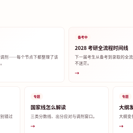
备考中
2028 考研全流程时间线
试调剂——每个节点下都整理了该
下一届考生从备考到录取的全流
答。
不迷茫。
→
专题
专题
国家线怎么解读
大纲
，别错过
三类分数线、出分应对与调剂窗口。
大纲变
→
→