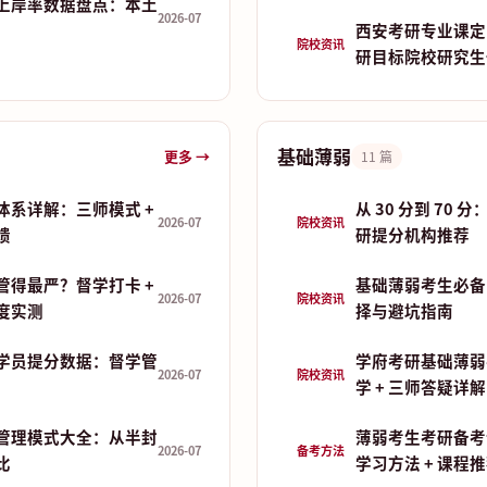
上岸率数据盘点：本土
2026-07
西安考研专业课定
院校资讯
研目标院校研究生
基础薄弱
更多 →
11 篇
体系详解：三师模式 +
从 30 分到 70
2026-07
院校资讯
馈
研提分机构推荐
管得最严？督学打卡 +
基础薄弱考生必备
2026-07
院校资讯
制度实测
择与避坑指南
学员提分数据：督学管
学府考研基础薄弱
2026-07
院校资讯
学 + 三师答疑详解
管理模式大全：从半封
薄弱考生考研备考
2026-07
备考方法
比
学习方法 + 课程