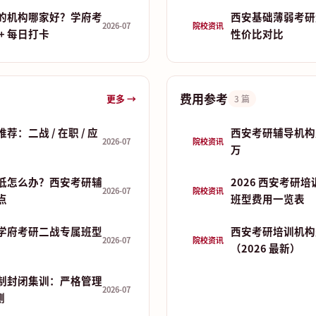
的机构哪家好？学府考
西安基础薄弱考研
2026-07
院校资讯
+ 每日打卡
性价比对比
费用参考
更多 →
3 篇
：二战 / 在职 / 应
西安考研辅导机构费
2026-07
院校资讯
万
低怎么办？西安考研辅
2026 西安考研
2026-07
院校资讯
点
班型费用一览表
学府考研二战专属班型
西安考研培训机构
2026-07
院校资讯
（2026 最新）
制封闭集训：严格管理
2026-07
测