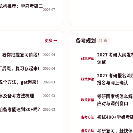
机构推荐：学府考研二
2026-07
备考规划
更多 →
61 篇
，教你把握复习阶段!
2027 考研大纲
2020-04
政策解读
调整
汇后缀，复习存起来!
2020-04
2027 考研报名
政策解读
个方法，get起来!
报名与网上确认
2020-03
序及备考方法梳理
考研国家线怎么解
2020-03
政策解读
应对与调剂窗口
备考能达到80+呢?
2020-03
初试400+学姐考
备考方法
考研复习，赶快停
备考方法