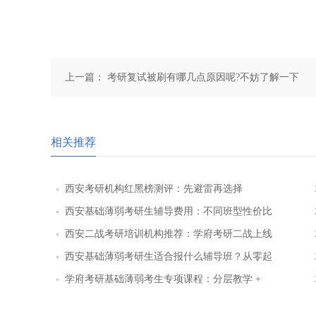
上一篇：
考研复试被刷有哪几点原因呢?不妨了解一下
相关推荐
西安考研机构红黑榜测评：先避雷再选择
西安基础薄弱考研生辅导费用：不同班型性价比
对比
西安二战考研培训机构推荐：学府考研二战上线
率提升路径
西安基础薄弱考研生适合报什么辅导班？从零起
步班型推荐
学府考研基础薄弱考生专项课程：分层教学 +
三师答疑详解