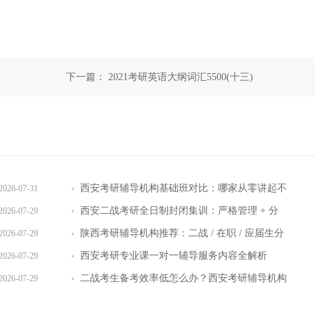
下一篇：
2021考研英语大纲词汇5500(十三)
西安考研辅导机构基础班对比：哪家从零讲起不
2026-07-31
跳步骤
西安二战考研全日制封闭集训：严格管理 + 分
2026-07-29
层教学效果实测
陕西考研辅导机构推荐：二战 / 在职 / 应届生分
2026-07-29
层教学方案
西安考研专业课一对一辅导服务内容全解析
2026-07-29
二战考生备考效率低怎么办？西安考研辅导机构
2026-07-29
提效方案盘点