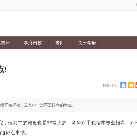
火箭班
学府网校
老师
关于学府
!
我要分享:
已经开始择校，这其中一定不乏跨考的考生。
，但其中的难度也是非常大的，竞争对手包括本专业报考，对
了解3点事情。