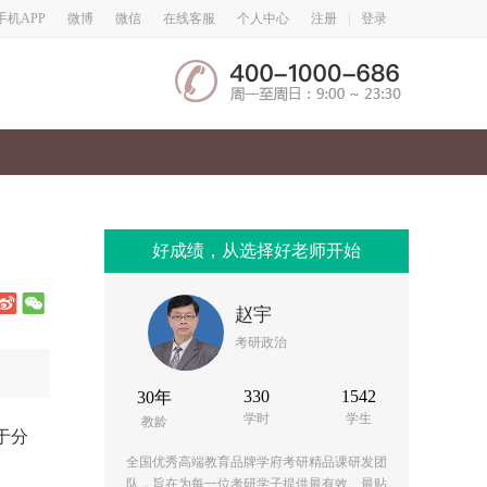
微博
微信
手机APP
在线客服
个人中心
注册
|
登录
好成绩，从选择好老师开始
赵宇
考研政治
330
1542
30年
学时
学生
教龄
于分
全国优秀高端教育品牌学府考研精品课研发团
队，旨在为每一位考研学子提供最有效、最贴