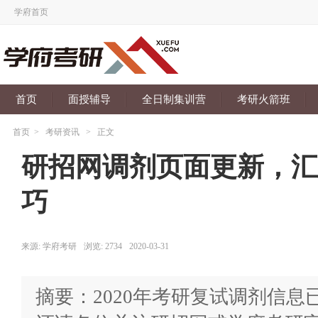
学府首页
首页
面授辅导
全日制集训营
考研火箭班
首页
>
考研资讯
>
正文
研招网调剂页面更新，汇
巧
来源:
学府考研
浏览:
2734
2020-03-31
摘要：2020年考研复试调剂信