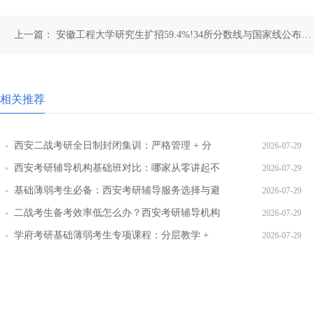
上一篇：
安徽工程大学研究生扩招59.4%!34所分数线与国家线公布时
间一致吗?
相关推荐
西安二战考研全日制封闭集训：严格管理 + 分
2026-07-29
层教学效果实测
西安考研辅导机构基础班对比：哪家从零讲起不
2026-07-29
跳步骤
基础薄弱考生必备：西安考研辅导服务选择与避
2026-07-29
坑指南
二战考生备考效率低怎么办？西安考研辅导机构
2026-07-29
提效方案盘点
学府考研基础薄弱考生专项课程：分层教学 +
2026-07-29
三师答疑详解