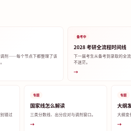
备考中
2028 考研全流程时间线
试调剂——每个节点下都整理了该
下一届考生从备考到录取的全流
答。
不迷茫。
→
专题
专题
国家线怎么解读
大纲
，别错过
三类分数线、出分应对与调剂窗口。
大纲变
→
→