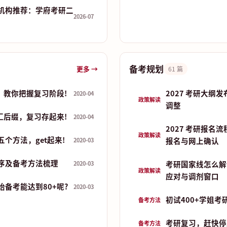
机构推荐：学府考研二
2026-07
备考规划
更多 →
61 篇
，教你把握复习阶段!
2027 考研大纲
2020-04
政策解读
调整
汇后缀，复习存起来!
2020-04
2027 考研报名
政策解读
个方法，get起来!
报名与网上确认
2020-03
序及备考方法梳理
考研国家线怎么解
2020-03
政策解读
应对与调剂窗口
备考能达到80+呢?
2020-03
初试400+学姐考
备考方法
考研复习，赶快停
备考方法