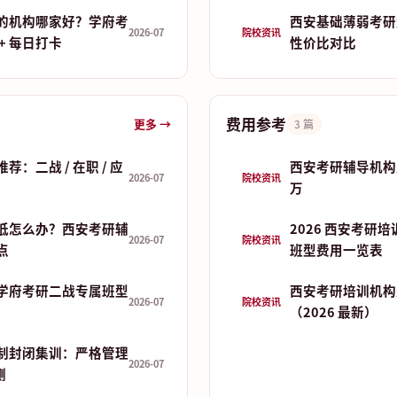
的机构哪家好？学府考
西安基础薄弱考研
2026-07
院校资讯
+ 每日打卡
性价比对比
费用参考
更多 →
3 篇
：二战 / 在职 / 应
西安考研辅导机构费
2026-07
院校资讯
万
低怎么办？西安考研辅
2026 西安考研
2026-07
院校资讯
点
班型费用一览表
学府考研二战专属班型
西安考研培训机构
2026-07
院校资讯
（2026 最新）
制封闭集训：严格管理
2026-07
测