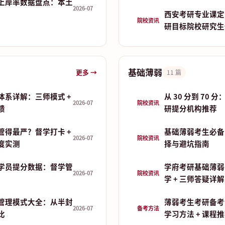
上岸率数据盘点：本土
2026-07
西安考研专业课定
院校资讯
研目标院校研究生
基础薄弱
更多 →
11 篇
体系详解：三师模式 +
从 30 分到 70
2026-07
院校资讯
馈
研提分机构推荐
管得最严？督学打卡 +
基础薄弱考生必备
2026-07
院校资讯
制度实测
择与避坑指南
学员提分数据：督学管
学府考研基础薄弱
2026-07
院校资讯
学 + 三师答疑详解
管理模式大全：从半封
薄弱考生考研备考
2026-07
备考方法
比
学习方法 + 课程