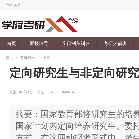
学府首页
首页
面授辅导
全日制集训营
考研火箭班
首页
>
考研资讯
>
正文
定向研究生与非定向研究
来源:
学府考研
浏览:
1634
2018-09-14
摘要：国家教育部将研究生的培
国家计划内定向培养研究生、委
方式。在这四种报考形式中，考