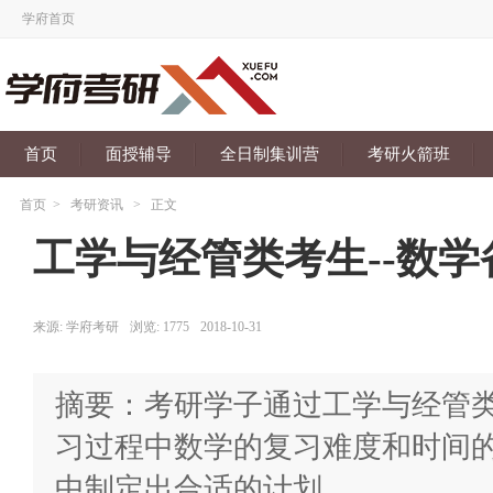
学府首页
首页
面授辅导
全日制集训营
考研火箭班
首页
>
考研资讯
>
正文
工学与经管类考生--数
来源:
学府考研
浏览:
1775
2018-10-31
摘要：考研学子通过工学与经管
习过程中数学的复习难度和时间
中制定出合适的计划。