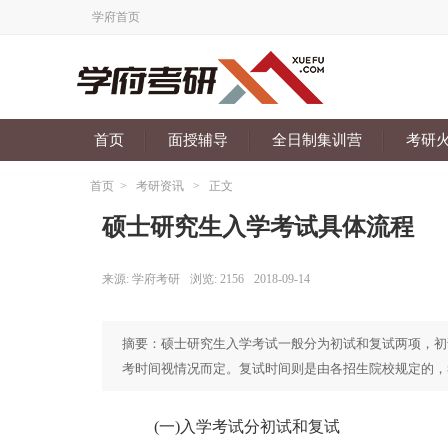
学府首页
首页
面授辅导
全日制集训营
考研
首页
>
考研资讯
>
正文
硕士研究生入学考试具体流程
来源:
学府考研
浏览:
2156
2018-09-14
摘要：硕士研究生入学考试一般分为初试和复试两项，初
考时间视情况而定。复试时间则是由各招生院校规定的，
(一)入学考试分初试和复试