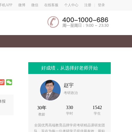
微博
微信
手机APP
在线客服
个人中心
注册
|
登录
好成绩，从选择好老师开始
赵宇
考研政治
体报
330
1542
30年
学时
学生
教龄
全国优秀高端教育品牌学府考研精品课研发团
队，旨在为每一位考研学子提供最有效、最贴