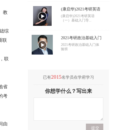
(康启华)2021考研英语
、教
（一）基础入门导学
(康启华)2021考研英语
（一）基础入门导...
础综
2021考研政治基础入门
硕联
导学
2021考研政治基础入门体
验班
，联
2015
已有
名学员在学府学习
地省
(付海悦)2021考研英语
你想学什么？写出来
（二）基础入门导学
(付海悦)2021考研英语
的考
（二）基础入门导...
(康启华)2021考研英语
（一）基础入门导学
间由
(康启华)2021考研英语
（一）基础入门导...