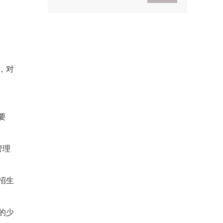
2021考研政治基础入门
导学
2021考研政治基础入门体
验班
，对
要
管理
招生
的少