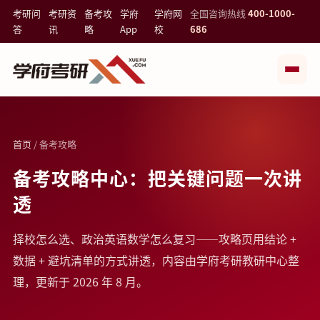
考研问
考研资
备考攻
学府
学府网
全国咨询热线
400-1000-
答
讯
略
App
校
686
首页
/ 备考攻略
备考攻略中心：把关键问题一次讲
透
择校怎么选、政治英语数学怎么复习——攻略页用结论 +
数据 + 避坑清单的方式讲透，内容由学府考研教研中心整
理，更新于 2026 年 8 月。