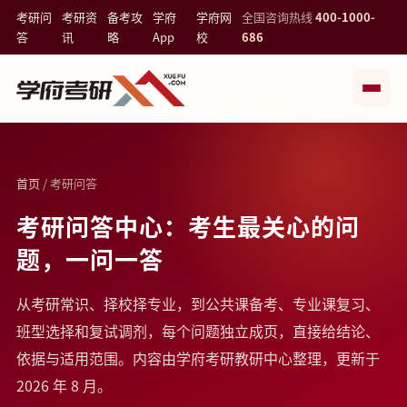
考研问
考研资
备考攻
学府
学府网
全国咨询热线
400-1000-
答
讯
略
App
校
686
首页
/ 考研问答
考研问答中心：考生最关心的问
题，一问一答
从考研常识、择校择专业，到公共课备考、专业课复习、
班型选择和复试调剂，每个问题独立成页，直接给结论、
依据与适用范围。内容由学府考研教研中心整理，更新于
2026 年 8 月。