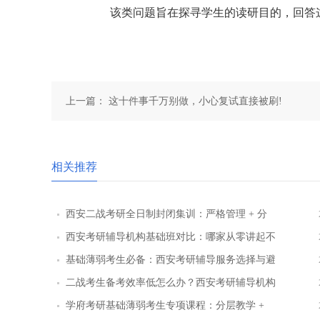
该类问题旨在探寻学生的读研目的，回答这
上一篇：
这十件事千万别做，小心复试直接被刷!
相关推荐
西安二战考研全日制封闭集训：严格管理 + 分
层教学效果实测
西安考研辅导机构基础班对比：哪家从零讲起不
跳步骤
基础薄弱考生必备：西安考研辅导服务选择与避
坑指南
二战考生备考效率低怎么办？西安考研辅导机构
提效方案盘点
学府考研基础薄弱考生专项课程：分层教学 +