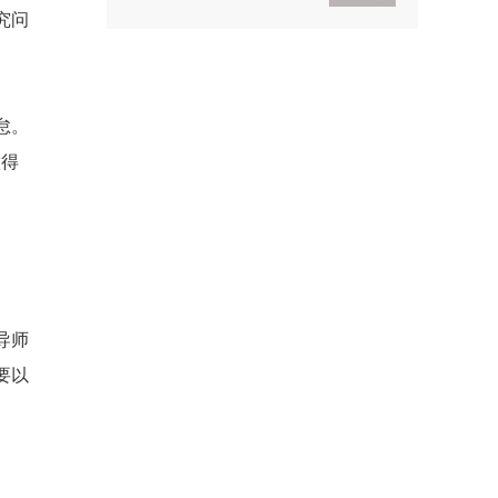
究问
2021考研政治基础入门
导学
2021考研政治基础入门体
验班
怠。
做得
导师
要以