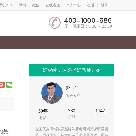
微博
微信
手机APP
在线客服
个人中心
注册
|
登录
好成绩，从选择好老师开始
赵宇
考研政治
330
1542
30年
学时
学生
教龄
全国优秀高端教育品牌学府考研精品课研发团
相关
队，旨在为每一位考研学子提供最有效、最贴