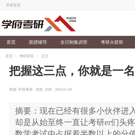
学府首页
首页
面授辅导
全日制集训营
考研火箭班
首页
>
考研资讯
>
正文
把握这三点，你就是一名
来源:
学府考研
浏览:
2608
2020-01-09
摘要：现在已经有很多小伙伴进入
却是从始至终一直让考研er们头
数学考试中占据着半数以上的分