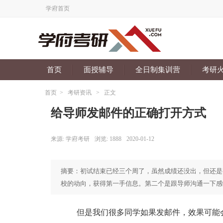
学府首页
首页
面授辅导
全日制集训营
考研
首页
>
考研资讯
>
正文
给导师发邮件的正确打开方式
来源:
学府考研
浏览:
1888
2020-01-12
摘要：初试结束已经三个周了，虽然成绩还没出，但还是
校的动向，获得第一手信息。第二个是跟导师沟通一下感
但是我们很多同学如果发邮件，效果可能会