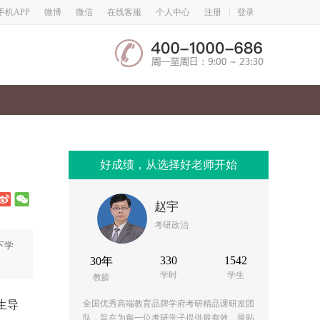
微博
微信
手机APP
在线客服
个人中心
注册
|
登录
好成绩，从选择好老师开始
赵宇
考研政治
下学
330
1542
30年
学时
学生
教龄
生导
全国优秀高端教育品牌学府考研精品课研发团
队，旨在为每一位考研学子提供最有效、最贴