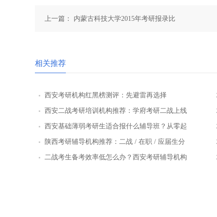
上一篇：
内蒙古科技大学2015年考研报录比
相关推荐
西安考研机构红黑榜测评：先避雷再选择
西安二战考研培训机构推荐：学府考研二战上线
率提升路径
西安基础薄弱考研生适合报什么辅导班？从零起
步班型推荐
陕西考研辅导机构推荐：二战 / 在职 / 应届生分
层教学方案
二战考生备考效率低怎么办？西安考研辅导机构
提效方案盘点