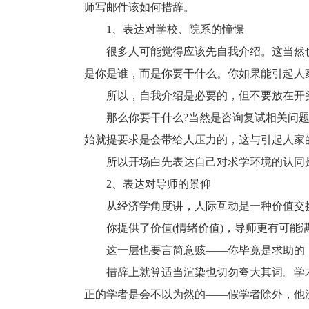
师写邮件该如何措辞。
1、表达对学校、院系的憧憬
很多人可能觉得应该先自我介绍。这当然也
是你是谁，而是你要干什么。你如果能引起人
所以，自我介绍是必要的，但不要放在开头(
那么你要干什么?当然是咨询复试相关问题
始就提要求是会带给人压力的，这与引起人家
所以开场白先表达自己对求学环境的认同是
2、表达对导师的景仰
从经济学角度讲，人际互动是一种价值交换
你提供了价值(情绪价值)，导师更有可能
这一层也要言简意赅——你毕竟是求助的，
措辞上就算适当渲染也切勿夸大其词。学术
正的学者是会不以为然的——假学者除外，他