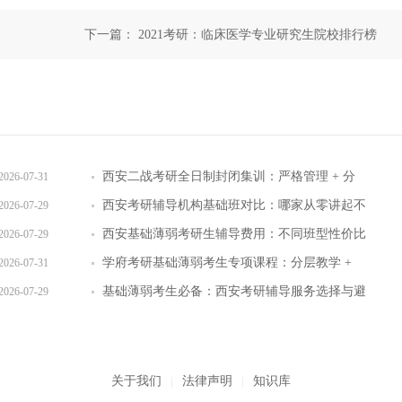
下一篇：
2021考研：临床医学专业研究生院校排行榜
西安二战考研全日制封闭集训：严格管理 + 分
2026-07-31
层教学效果实测
西安考研辅导机构基础班对比：哪家从零讲起不
2026-07-29
跳步骤
西安基础薄弱考研生辅导费用：不同班型性价比
2026-07-29
对比
学府考研基础薄弱考生专项课程：分层教学 +
2026-07-31
三师答疑详解
基础薄弱考生必备：西安考研辅导服务选择与避
2026-07-29
坑指南
关于我们
|
法律声明
|
知识库