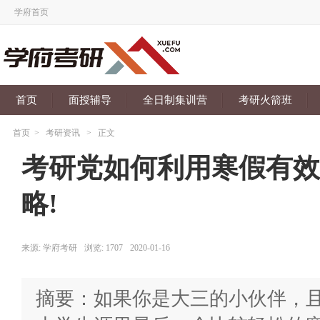
学府首页
首页
面授辅导
全日制集训营
考研火箭班
首页
>
考研资讯
>
正文
考研党如何利用寒假有效
略!
来源:
学府考研
浏览:
1707
2020-01-16
摘要：如果你是大三的小伙伴，且