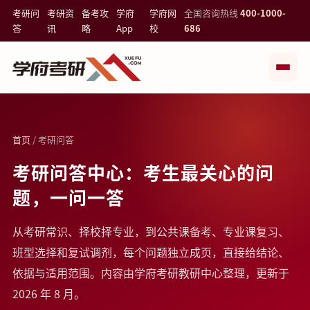
考研问
考研资
备考攻
学府
学府网
全国咨询热线
400-1000-
答
讯
略
App
校
686
首页
/ 考研问答
考研问答中心：考生最关心的问
题，一问一答
从考研常识、择校择专业，到公共课备考、专业课复习、
班型选择和复试调剂，每个问题独立成页，直接给结论、
依据与适用范围。内容由学府考研教研中心整理，更新于
2026 年 8 月。