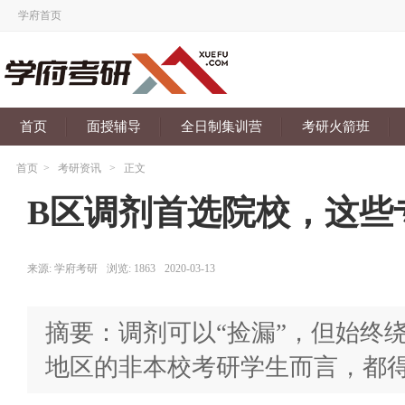
学府首页
首页
面授辅导
全日制集训营
考研火箭班
首页
>
考研资讯
>
正文
B区调剂首选院校，这些
来源:
学府考研
浏览:
1863
2020-03-13
摘要：调剂可以“捡漏”，但始终
地区的非本校考研学生而言，都