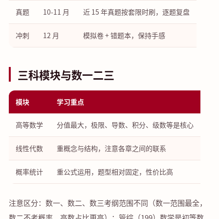
真题
10-11 月
近 15 年真题按套限时刷，逐题复盘
冲刺
12 月
模拟卷 + 错题本，保持手感
三科模块与数一二三
模块
学习重点
高等数学
分值最大，极限、导数、积分、级数等是核心
线性代数
重概念与结构，注意各章之间的联系
概率统计
重公式运用，题型相对固定，性价比高
注意区分：数一、数二、数三考纲范围不同（数一范围最全，
数二不考概率、高数占比更高）；管综（199）数学是初等数