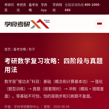
考研问
考研资
备考攻
学府
学府网
全国咨询热线
400-1000-
答
讯
略
App
校
686
首页
/
备考攻略
/ 数学
考研数学复习攻略：四阶段与真题
用法
数学是"慢功夫"科目：基础（概念和计算基本功）→ 强化
（题型训练）→ 真题（按套限时）→ 冲刺（模拟 + 错题复
盘）。零基础不可怕，怕的是跳步和只刷题不复盘。
作者：学府考研教研中心 ｜ 更新：2026-08-04