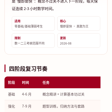
是"慢即是快"：概念不过关不进入下一阶段，每天保
证连续 2-3 小时数学时间。
适用
核心
零基础/基础薄弱考生
慢即是快 · 真题为王
限制
更新
数一二三考纲范围不同
2026-08
四阶段复习节奏
阶段
时间
任务
基础
4-6 月
概念精讲 + 计算基本功过关
强化
7-9 月
题型训练，归纳方法与套路