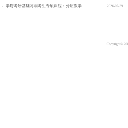
步班型推荐
学府考研基础薄弱考生专项课程：分层教学 +
2026-07-29
三师答疑详解
Copyright© 