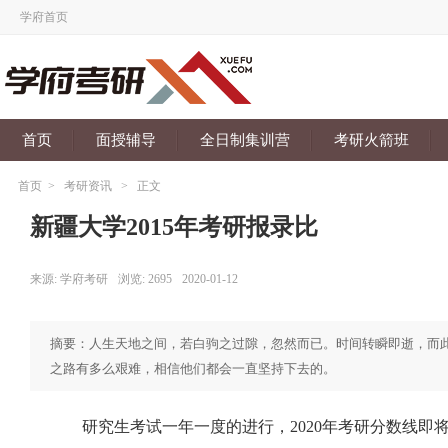
学府首页
首页
面授辅导
全日制集训营
考研火箭班
首页
>
考研资讯
>
正文
新疆大学2015年考研报录比
来源:
学府考研
浏览:
2695
2020-01-12
摘要：人生天地之间，若白驹之过隙，忽然而已。时间转瞬即逝，而
之路有多么艰难，相信他们都会一直坚持下去的。
研究生考试一年一度的进行，2020年考研分数线即